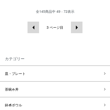
全
145
商品中
49 - 72
表示
3
ページ目
カテゴリー
皿・プレート
茶碗🍚丼
鉢🥣ボウル