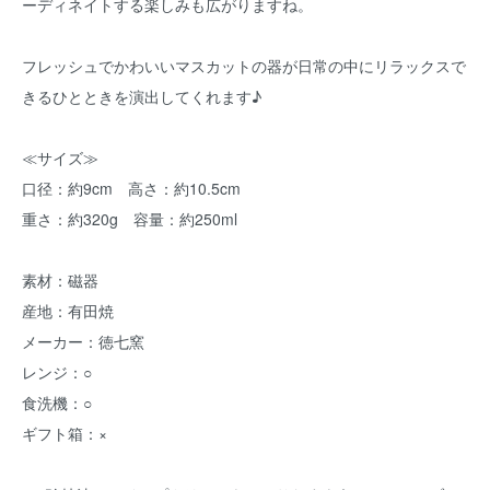
ーディネイトする楽しみも広がりますね。
フレッシュでかわいいマスカットの器が日常の中にリラックスで
きるひとときを演出してくれます♪
≪サイズ≫
口径：約9cm 高さ：約10.5cm
重さ：約320g 容量：約250ml
素材：磁器
産地：有田焼
メーカー：徳七窯
レンジ：○
食洗機：○
ギフト箱：×