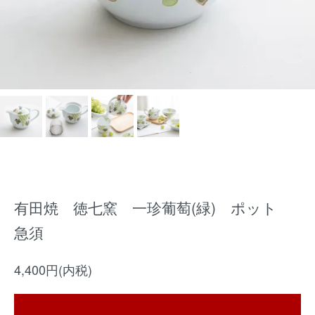
有田焼 徳七窯 一珍葡萄(緑) ポット
急須
4,400円(内税)