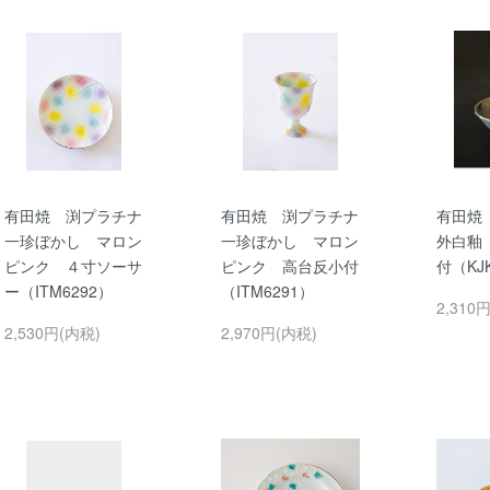
有田焼 渕プラチナ
有田焼 渕プラチナ
有田焼
一珍ぼかし マロン
一珍ぼかし マロン
外白釉
ピンク ４寸ソーサ
ピンク 高台反小付
付（KJK
ー（ITM6292）
（ITM6291）
2,310
2,530円(内税)
2,970円(内税)