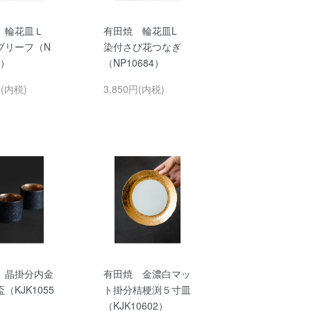
 輪花皿Ｌ
有田焼 輪花皿L
ブリーフ（N
染付さび花つなぎ
3）
（NP10684）
円(内税)
3,850円(内税)
 晶掛分内金
有田焼 金濃白マッ
（KJK1055
ト掛分桔梗渕５寸皿
（KJK10602）