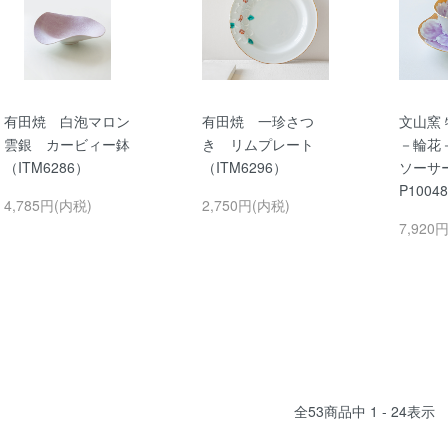
有田焼 白泡マロン
有田焼 一珍さつ
文山窯
雲銀 カービィー鉢
き リムプレート
－輪花
（ITM6286）
（ITM6296）
ソーサ
P1004
4,785円(内税)
2,750円(内税)
7,920
全
53
商品中
1 - 24
表示