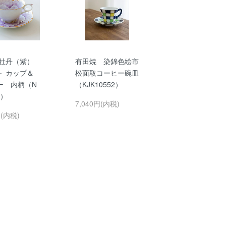
 牡丹（紫）
有田焼 染錦色絵市
－ カップ＆
松面取コーヒー碗皿
ー 内柄（N
（KJK10552）
8）
7,040円(内税)
円(内税)