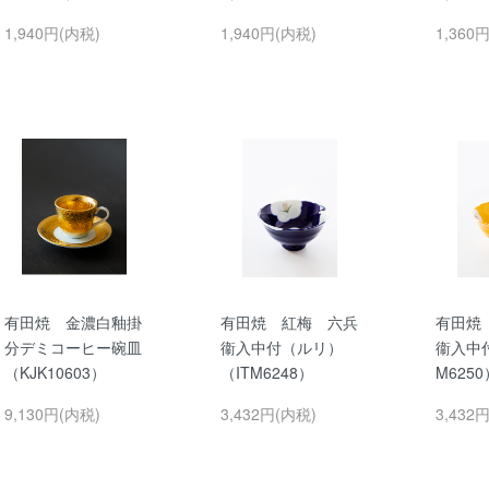
1,940円(内税)
1,940円(内税)
1,360
有田焼 金濃白釉掛
有田焼 紅梅 六兵
有田焼
分デミコーヒー碗皿
衞入中付（ルリ）
衞入中
（KJK10603）
（ITM6248）
M6250
9,130円(内税)
3,432円(内税)
3,432