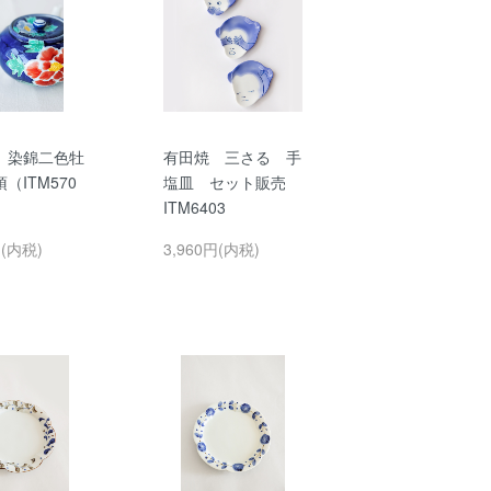
 染錦二色牡
有田焼 三さる 手
（ITM570
塩皿 セット販売
ITM6403
円(内税)
3,960円(内税)