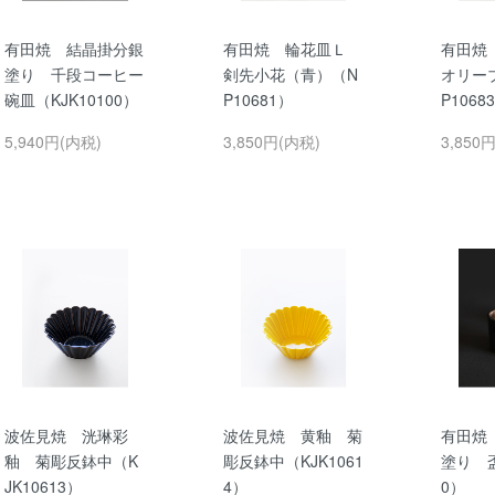
有田焼 結晶掛分銀
有田焼 輪花皿Ｌ
有田焼
塗り 千段コーヒー
剣先小花（青）（N
オリー
碗皿（KJK10100）
P10681）
P1068
5,940円(内税)
3,850円(内税)
3,850
波佐見焼 洸琳彩
波佐見焼 黄釉 菊
有田焼
釉 菊彫反鉢中（K
彫反鉢中（KJK1061
塗り 盃
JK10613）
4）
0）