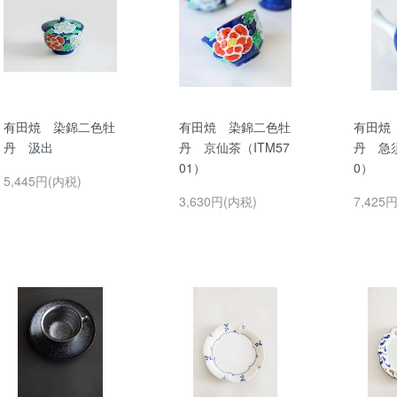
有田焼 染錦二色牡
有田焼 染錦二色牡
有田焼
丹 汲出
丹 京仙茶（ITM57
丹 急須
01）
0）
5,445円(内税)
3,630円(内税)
7,425