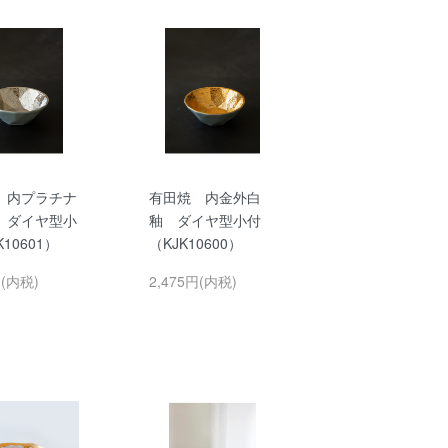
 内プラチナ
有田焼 内金外白
 ダイヤ型小
釉 ダイヤ型小付
10601）
（KJK10600）
円(内税)
2,475円(内税)