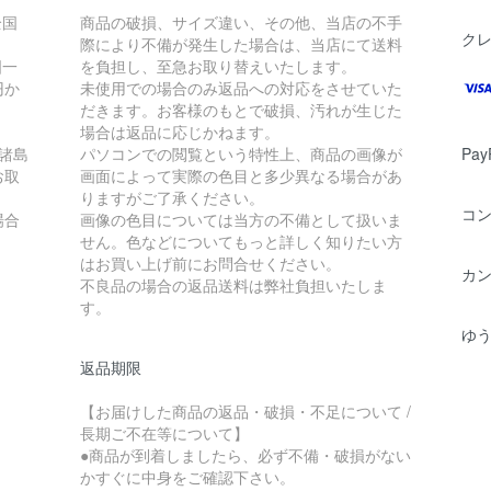
全国
商品の破損、サイズ違い、その他、当店の不手
ク
際により不備が発生した場合は、当店にて送料
国一
を負担し、至急お取り替えいたします。
円か
未使用での場合のみ返品への対応をさせていた
だきます。お客様のもとで破損、汚れが生じた
場合は返品に応じかねます。
諸島
パソコンでの閲覧という特性上、商品の画像が
Pay
お取
画面によって実際の色目と多少異なる場合があ
りますがご了承ください。
コ
場合
画像の色目については当方の不備として扱いま
せん。色などについてもっと詳しく知りたい方
はお買い上げ前にお問合せください。
カ
不良品の場合の返品送料は弊社負担いたしま
す。
ゆ
返品期限
【お届けした商品の返品・破損・不足について /
長期ご不在等について】
●商品が到着しましたら、必ず不備・破損がない
かすぐに中身をご確認下さい。