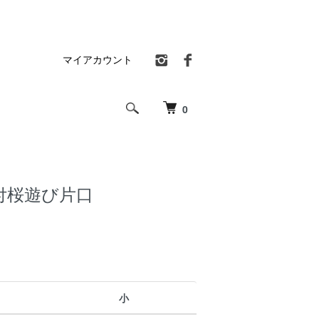
マイアカウント
0
付桜遊び片口
小