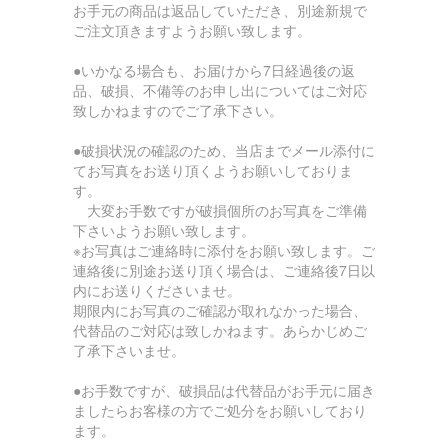
お手元の商品は返品していただき、別途新規で
ご注文頂きますようお願い致します。
●いかなる場合も、お届けから7日経過後の返
品、破損、不備等のお申し出についてはご対応
致しかねますのでご了承下さい。
●破損状況の確認のため、当店までメール添付に
てお写真をお送り頂くようお願いしておりま
す。
大変お手数ですが破損個所のお写真をご準備
下さいようお願い致します。
※お写真はご連絡時に添付をお願い致します。ご
連絡後に別途お送り頂く場合は、ご連絡後7日以
内にお送りくださいませ。
期限内にお写真のご確認が取れなかった場合、
代替品のご対応は致しかねます。あらかじめご
了承下さいませ。
●お手数ですが、破損品は代替品がお手元に届き
ましたらお客様の方でご処分をお願いしており
ます。