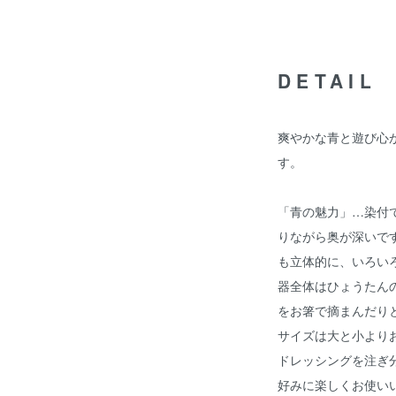
DETAIL
爽やかな青と遊び心
す。
「青の魅力」…染付
りながら奥が深いで
も立体的に、いろい
器全体はひょうたん
をお箸で摘まんだり
サイズは大と小より
ドレッシングを注ぎ
好みに楽しくお使い