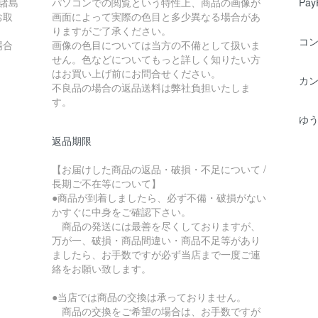
諸島
パソコンでの閲覧という特性上、商品の画像が
Pay
お取
画面によって実際の色目と多少異なる場合があ
りますがご了承ください。
コ
場合
画像の色目については当方の不備として扱いま
せん。色などについてもっと詳しく知りたい方
はお買い上げ前にお問合せください。
カ
不良品の場合の返品送料は弊社負担いたしま
す。
ゆ
返品期限
【お届けした商品の返品・破損・不足について /
長期ご不在等について】
●商品が到着しましたら、必ず不備・破損がない
かすぐに中身をご確認下さい。
商品の発送には最善を尽くしておりますが、
万が一、破損・商品間違い・商品不足等があり
ましたら、お手数ですが必ず当店まで一度ご連
絡をお願い致します。
●当店では商品の交換は承っておりません。
商品の交換をご希望の場合は、お手数ですが