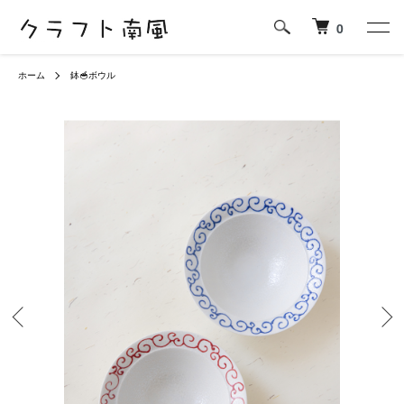
0
ホーム
鉢🥣ボウル