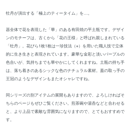
牡丹が演出する「極上のティータイム」を…。
器全体で花を表現した「華」のある有田焼の平土瓶です。デザイ
ンのモチーフは、古くから「花の王様」と呼ばれ親しまれている
「牡丹」。花びら1枚1枚は一珍技法（※）を用いた職人技で立体
的に生き生きと表現されています。豪華な金彩と淡いパープルの
色合いが、気持ちまでも華やかにしてくれますね。土瓶の持ち手
は、落ち着きのあるシックな色のナチュラル素材。蓋の取っ手の
王冠のようなデザインもまたオシャレですね。
同シリーズの別アイテムの展開もありますので、よろしければそ
ちらのページもぜひご覧ください。煎茶碗や湯呑などと合わせる
と、より上品で素敵な雰囲気になりますので、とてもおすすめで
す。