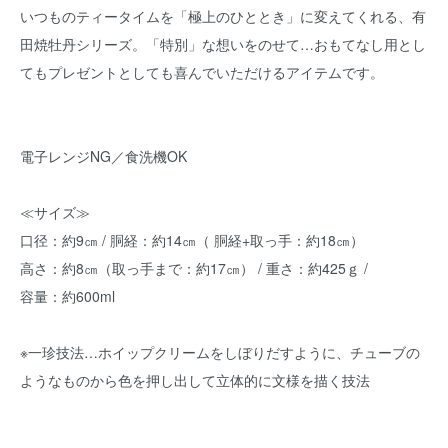
いつものティータイムを「極上のひととき」に変えてくれる、有
田焼牡丹シリーズ。「特別」な想いをのせて…おもてなし用とし
てもプレゼントとしても喜んでいただけるアイテムです。
電子レンジNG／食洗機OK
≪サイズ≫
口径：約9㎝ / 胴経：約14㎝（ 胴経+取っ手：約18㎝）
高さ：約8㎝（取っ手まで：約17㎝） / 重さ：約425ｇ /
容量：約600ml
※一珍技法…ホイップクリームをしぼりだすように、チューブの
ようなものから色を押し出して立体的に文様を描く技法