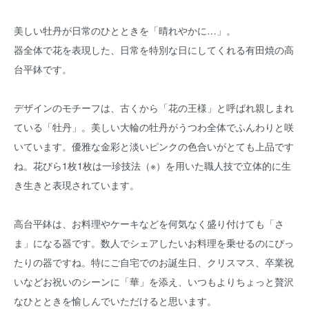
美しい牡丹が日常のひとときを「晴れやかに…」。
器全体で花を表現した、日常を特別な日にしてくれる有田焼の高
台平鉢です。
デザインのモチーフは、古くから「花の王様」と呼ばれ親しまれ
ている「牡丹」。美しい大輪の牡丹がうつわ全体でふんわりと咲
いています。優雅な金彩と淡いピンクの色合いがとても上品です
ね。花びら1枚1枚は一珍技法（※）を用いた職人技で立体的に生
き生きと表現されています。
高台平鉢は、お料理やケーキなどを何気なく盛り付けても「さ
ま」になる器です。数人でシェアしたいお料理を乗せるのにぴっ
たりの器ですね。特にご自宅でのお誕生日、クリスマス、卒業祝
いなどお祝いのシーンに「華」を添え、いつもよりちょっと贅沢
なひとときを愉しんでいただけると思います。