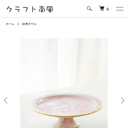
0
ホーム
鉢🥣ボウル