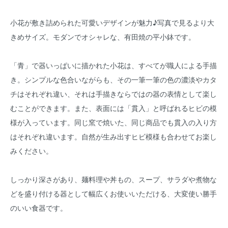
小花が敷き詰められた可愛いデザインが魅力♪写真で見るより大
きめサイズ。モダンでオシャレな、有田焼の平小鉢です。
「青」で器いっぱいに描かれた小花は、すべてが職人による手描
き。シンプルな色合いながらも、その一筆一筆の色の濃淡やカタ
チはそれぞれ違い、それは手描きならではの器の表情として楽し
むことができます。また、表面には「貫入」と呼ばれるヒビの模
様が入っています。同じ窯で焼いた、同じ商品でも貫入の入り方
はそれぞれ違います。自然が生み出すヒビ模様も合わせてお楽し
みください。
しっかり深さがあり、麺料理や丼もの、スープ、サラダや煮物な
どを盛り付ける器として幅広くお使いいただける、大変使い勝手
のいい食器です。