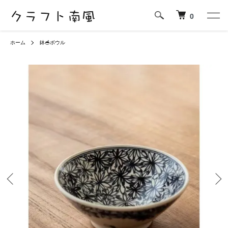
0
ホーム
鉢🥣ボウル